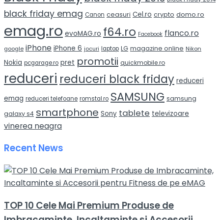
black friday emag
Cel.ro
domo.ro
ceasuri
crypto
Canon
emag.ro
f64.ro
flanco.ro
evoMAG.ro
Facebook
iPhone
iPhone 6
LG
magazine online
google
jocuri
laptop
Nikon
promotii
Nokia
pret
quickmobile.ro
pcgarage.ro
reduceri
reduceri black friday
reduceri
SAMSUNG
emag
samsung
reduceri telefoane
romstal.ro
smartphone
tablete
Sony
televizoare
galaxy s4
vinerea neagra
Recent News
TOP 10 Cele Mai Premium Produse de
Imbracaminte, Incaltaminte si Accesorii