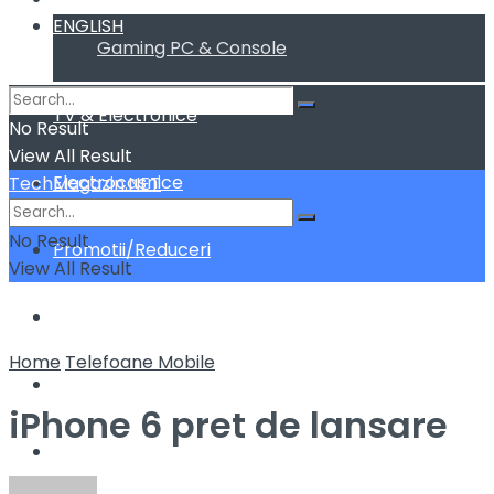
ENGLISH
Gaming PC & Console
TV & Electronice
No Result
View All Result
Electrocasnice
TechMagazin.NET
No Result
Promotii/Reduceri
View All Result
Home&Deco
Home
Telefoane Mobile
Cum fac sa …
iPhone 6 pret de lansare
ENGLISH