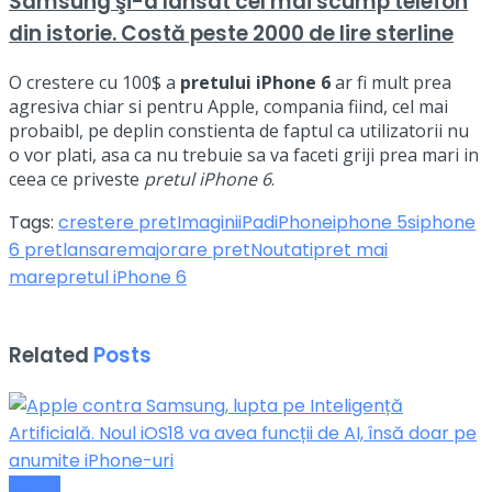
Samsung şi-a lansat cel mai scump telefon
din istorie. Costă peste 2000 de lire sterline
O crestere cu 100$ a
pretului iPhone 6
ar fi mult prea
agresiva chiar si pentru Apple, compania fiind, cel mai
probaibl, pe deplin constienta de faptul ca utilizatorii nu
o vor plati, asa ca nu trebuie sa va faceti griji prea mari in
ceea ce priveste
pretul iPhone 6
.
Tags:
crestere pret
Imagini
iPad
iPhone
iphone 5s
iphone
6 pret
lansare
majorare pret
Noutati
pret mai
mare
pretul iPhone 6
Related
Posts
Apple