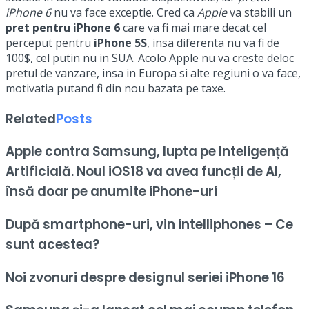
iPhone 6
nu va face exceptie. Cred ca
Apple
va stabili un
pret pentru iPhone 6
care va fi mai mare decat cel
perceput pentru
iPhone 5S
, insa diferenta nu va fi de
100$, cel putin nu in SUA. Acolo Apple nu va creste deloc
pretul de vanzare, insa in Europa si alte regiuni o va face,
motivatia putand fi din nou bazata pe taxe.
Related
Posts
Apple contra Samsung, lupta pe Inteligență
Artificială. Noul iOS18 va avea funcții de AI,
însă doar pe anumite iPhone-uri
După smartphone-uri, vin intelliphones – Ce
sunt acestea?
Noi zvonuri despre designul seriei iPhone 16