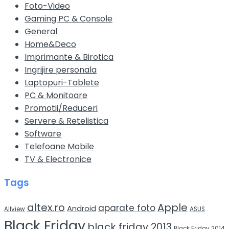
Foto-Video
Gaming PC & Console
General
Home&Deco
Imprimante & Birotica
Ingrijire personala
Laptopuri-Tablete
PC & Monitoare
Promotii/Reduceri
Servere & Retelistica
Software
Telefoane Mobile
TV & Electronice
Tags
altex.ro
Apple
aparate foto
Android
Allview
ASUS
Black Friday
black friday 2013
Black Friday 2014