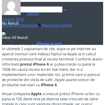
by
admin
June 5, 2014
No Result
Share on Facebook
Share on Twitter
View All Result
Informatiile despre
iPhone 6 pret
sunt in centrul atentiei
in ultimele 2 saptamani de zile, dupa ce pe internet au
aparut zvonuri care indicau faptul ca Apple ia in calcul
cresterea pretului final al noului terminal. Conform acelor
informatii
pretul iPhone 6
ar putea creste cu pana la
100$ din cauza noului ecran mai mare, dar si a
implementarii unor materiale noi, printre care si panoul
de protectie din sticla de safir, Apple avand costuri de
productie mai mari cu
iPhone 6
.
Anual compania
Apple
a crescut pretul iPhone-urilor cu
pana la 15€ dand vina pe diverse taxe crescute de catre
statele in care sunt vandute dispozitivele, iar
pretul