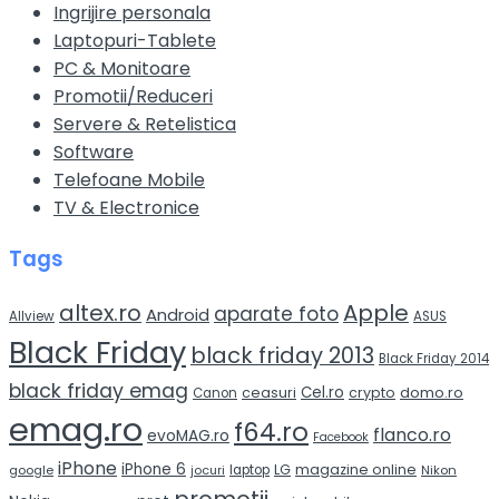
Ingrijire personala
Laptopuri-Tablete
PC & Monitoare
Promotii/Reduceri
Servere & Retelistica
Software
Telefoane Mobile
TV & Electronice
Tags
altex.ro
Apple
aparate foto
Android
Allview
ASUS
Black Friday
black friday 2013
Black Friday 2014
black friday emag
Cel.ro
domo.ro
ceasuri
crypto
Canon
emag.ro
f64.ro
flanco.ro
evoMAG.ro
Facebook
iPhone
iPhone 6
LG
magazine online
google
jocuri
laptop
Nikon
promotii