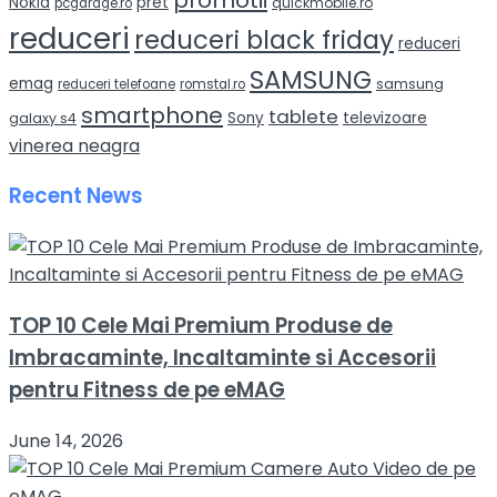
Nokia
pret
quickmobile.ro
pcgarage.ro
reduceri
reduceri black friday
reduceri
SAMSUNG
emag
samsung
reduceri telefoane
romstal.ro
smartphone
tablete
Sony
televizoare
galaxy s4
vinerea neagra
Recent News
TOP 10 Cele Mai Premium Produse de
Imbracaminte, Incaltaminte si Accesorii
pentru Fitness de pe eMAG
June 14, 2026