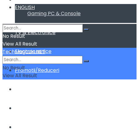
ENGLISH
Gaming PC & Console
TV & Electronice
No Result
View All Result
Electrocasnice
TechMagazin.NET
No Result
Promotii/Reduceri
View All Result
Home&Deco
Cum fac sa …
ENGLISH