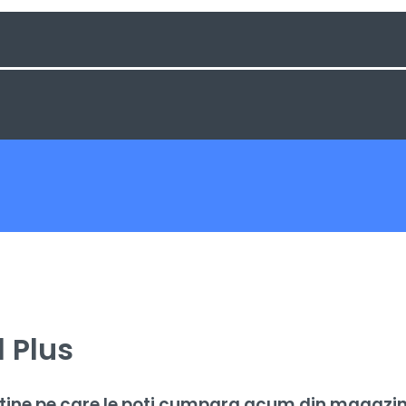
 Plus
ftine pe care le poti cumpara acum din magazi