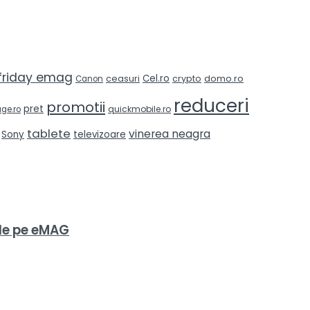
 friday emag
Cel.ro
domo.ro
ceasuri
crypto
Canon
reduceri
promotii
pret
quickmobile.ro
ge.ro
tablete
vinerea neagra
Sony
televizoare
 de pe eMAG