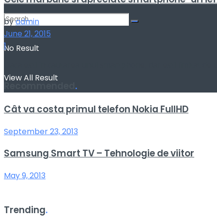
by
admin
June 21, 2015
1
No Result
Daca esti in cautarea unui smartphone, dar esti limitat de un
View All Result
Recommended
.
Cât va costa primul telefon Nokia FullHD
September 23, 2013
Samsung Smart TV – Tehnologie de viitor
May 9, 2013
Trending
.