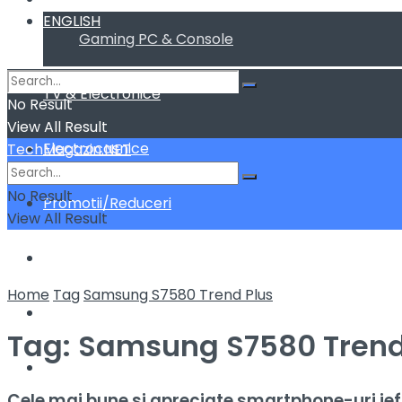
ENGLISH
Gaming PC & Console
TV & Electronice
No Result
View All Result
Electrocasnice
TechMagazin.NET
No Result
Promotii/Reduceri
View All Result
Home&Deco
Home
Tag
Samsung S7580 Trend Plus
Cum fac sa …
Tag:
Samsung S7580 Trend
ENGLISH
Cele mai bune si apreciate smartphone-uri ie