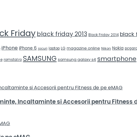
ck Friday
black friday 2013
black
Black Friday 2014
iPhone
iPhone 6
Nokia
LG
magazine online
e
jocuri
laptop
Nikon
pcgara
SAMSUNG
smartphone
samsung galaxy s4
ne
romstal.ro
nte, Incaltaminte si Accesorii pentru Fitness