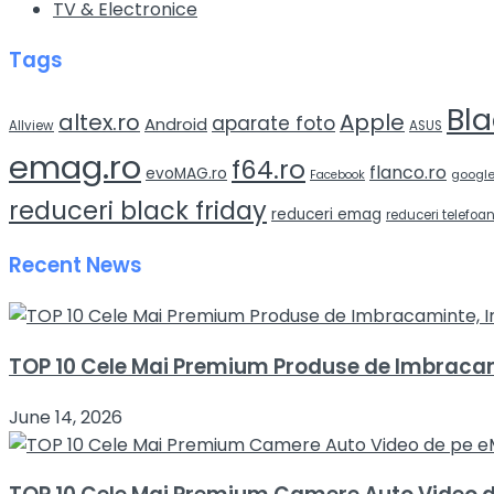
TV & Electronice
Tags
Bla
altex.ro
Apple
aparate foto
Android
Allview
ASUS
emag.ro
f64.ro
flanco.ro
evoMAG.ro
googl
Facebook
reduceri black friday
reduceri emag
reduceri telefoa
Recent News
TOP 10 Cele Mai Premium Produse de Imbracami
June 14, 2026