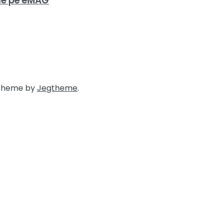
de pe eMAG
 theme by
Jegtheme
.