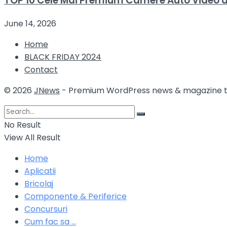
TOP 10 Cele Mai Premium Camere Auto Video 
June 14, 2026
Home
BLACK FRIDAY 2024
Contact
© 2026
JNews
- Premium WordPress news & magazine
No Result
View All Result
Home
Aplicatii
Bricolaj
Componente & Periferice
Concursuri
Cum fac sa …