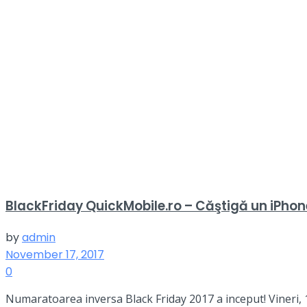
BlackFriday QuickMobile.ro – Căştigă un iPhon
by
admin
November 17, 2017
0
Numaratoarea inversa Black Friday 2017 a inceput! Vineri, 17 