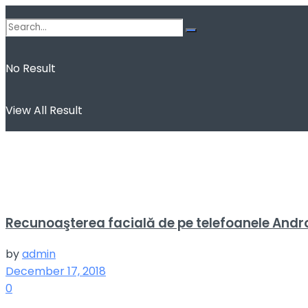
No Result
View All Result
Recunoaşterea facială de pe telefoanele Andro
by
admin
December 17, 2018
0