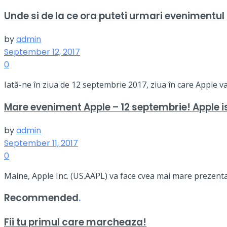
Unde si de la ce ora puteti urmari evenimentul
by
admin
September 12, 2017
0
Iată-ne în ziua de 12 septembrie 2017, ziua în care Apple v
Mare eveniment Apple – 12 septembrie! Apple i
by
admin
September 11, 2017
0
Maine, Apple Inc. (US.AAPL) va face cvea mai mare prezentare
Recommended
.
Fii tu primul care marcheaza!