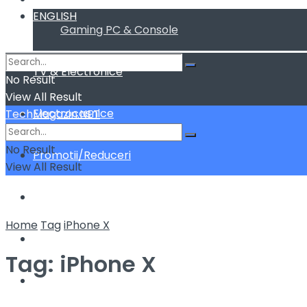
ENGLISH
Gaming PC & Console
TV & Electronice
No Result
View All Result
Electrocasnice
TechMagazin.NET
No Result
Promotii/Reduceri
View All Result
Home&Deco
Home
Tag
iPhone X
Cum fac sa …
Tag:
iPhone X
ENGLISH