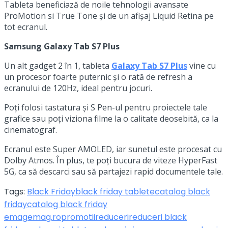
Tableta beneficiază de noile tehnologii avansate
ProMotion si True Tone și de un afișaj Liquid Retina pe
tot ecranul.
Samsung Galaxy Tab S7 Plus
Un alt gadget 2 în 1, tableta
Galaxy Tab S7 Plus
vine cu
un procesor foarte puternic și o rată de refresh a
ecranului de 120Hz, ideal pentru jocuri.
Poți folosi tastatura și S Pen-ul pentru proiectele tale
grafice sau poți viziona filme la o calitate deosebită, ca la
cinematograf.
Ecranul este Super AMOLED, iar sunetul este procesat cu
Dolby Atmos. În plus, te poți bucura de viteze HyperFast
5G, ca să descarci sau să partajezi rapid documentele tale.
Tags:
Black Friday
black friday tablete
catalog black
friday
catalog black friday
emag
emag.ro
promotii
reduceri
reduceri black