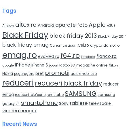
Tags
altex.ro
Apple
aparate foto
Android
Allview
ASUS
Black Friday
black friday 2013
Black Friday 2014
black friday emag
Cel.ro
domo.ro
ceasuri
crypto
Canon
emag.ro
f64.ro
flanco.ro
evoMAG.ro
Facebook
iPhone
iPhone 6
LG
magazine online
google
jocuri
laptop
Nikon
promotii
Nokia
pret
quickmobile.ro
pcgarage.ro
reduceri
reduceri black friday
reduceri
SAMSUNG
emag
samsung
reduceri telefoane
romstal.ro
smartphone
tablete
Sony
televizoare
galaxy s4
vinerea neagra
Recent News