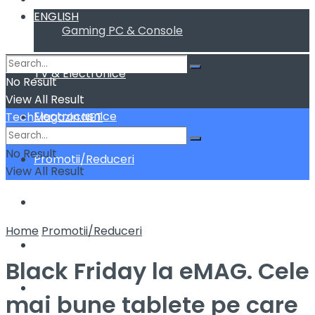
ENGLISH
Gaming PC & Console
TV & Electronice
No Result
View All Result
Electrocasnice
TechMagazin.NET
No Result
Promotii/Reduceri
View All Result
Home&Deco
Home
Promotii/Reduceri
Cum fac sa …
Black Friday la eMAG. Cele
ENGLISH
mai bune tablete pe care