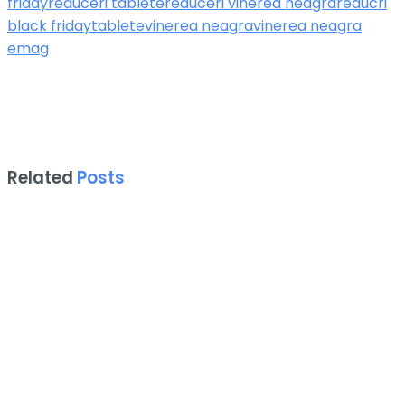
friday
reduceri tablete
reduceri vinerea neagra
reducri
black friday
tablete
vinerea neagra
vinerea neagra
emag
Related
Posts