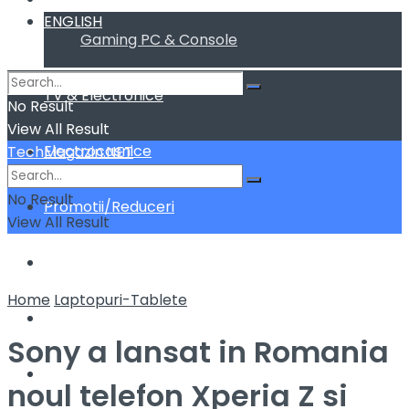
ENGLISH
Gaming PC & Console
TV & Electronice
No Result
View All Result
Electrocasnice
TechMagazin.NET
No Result
Promotii/Reduceri
View All Result
Home&Deco
Home
Laptopuri-Tablete
Cum fac sa …
Sony a lansat in Romania
ENGLISH
noul telefon Xperia Z si