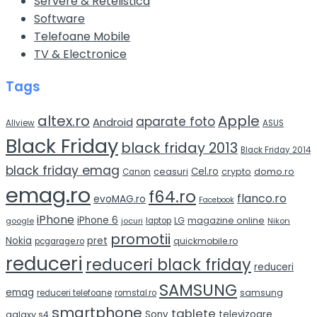
Servere & Retelistica
Software
Telefoane Mobile
TV & Electronice
Tags
altex.ro
Apple
aparate foto
Android
Allview
ASUS
Black Friday
black friday 2013
Black Friday 2014
black friday emag
Cel.ro
domo.ro
ceasuri
crypto
Canon
emag.ro
f64.ro
flanco.ro
evoMAG.ro
Facebook
iPhone
iPhone 6
LG
magazine online
google
jocuri
laptop
Nikon
promotii
Nokia
pret
quickmobile.ro
pcgarage.ro
reduceri
reduceri black friday
reduceri
SAMSUNG
emag
samsung
reduceri telefoane
romstal.ro
smartphone
tablete
Sony
televizoare
galaxy s4