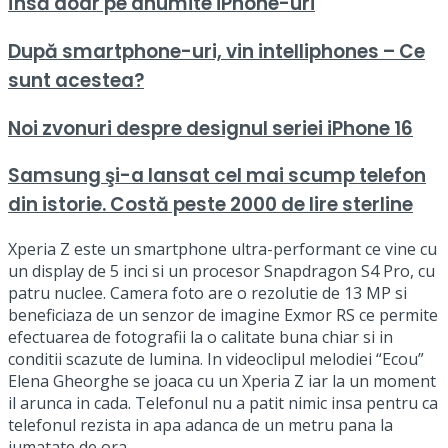
însă doar pe anumite iPhone-uri
După smartphone-uri, vin intelliphones – Ce
sunt acestea?
Noi zvonuri despre designul seriei iPhone 16
Samsung şi-a lansat cel mai scump telefon
din istorie. Costă peste 2000 de lire sterline
Xperia Z este un smartphone ultra-performant ce vine cu
un display de 5 inci si un procesor Snapdragon S4 Pro, cu
patru nuclee. Camera foto are o rezolutie de 13 MP si
beneficiaza de un senzor de imagine Exmor RS ce permite
efectuarea de fotografii la o calitate buna chiar si in
conditii scazute de lumina. In videoclipul melodiei “Ecou”
Elena Gheorghe se joaca cu un Xperia Z iar la un moment
il arunca in cada. Telefonul nu a patit nimic insa pentru ca
telefonul rezista in apa adanca de un metru pana la
jumatate de ora.