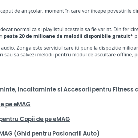
eput de an școlar, moment în care vor începe povestirile din 
ecat normal ca si playlistul acesteia sa fie variat. Din fericir
in
peste 20 de milioane de melodii disponibile gratuit*
pr
audio, Zonga este serviciul care iti pune la dispozitie milio
uri sau sa salvezi melodii pentru modul de ascultare offline, 
nte, Incaltaminte si Accesorii pentru Fitness
de pe eMAG
 pentru Copii de pe eMAG
MAG (Ghid pentru Pasionatii Auto)