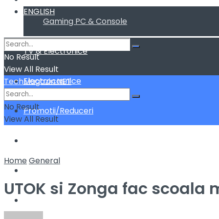
ENGLISH
Gaming PC & Console
TV & Electronice
No Result
View All Result
Electrocasnice
TechMagazin.NET
No Result
Promotii/Reduceri
View All Result
Home&Deco
Home
General
Cum fac sa …
UTOK si Zonga fac scoala
ENGLISH